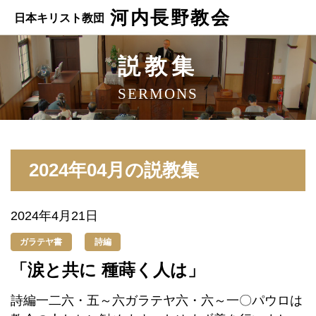
河内長野教会
日本キリスト教団
説教集
SERMONS
2024年04月の説教集
2024年4月21日
ガラテヤ書
詩編
「涙と共に 種蒔く人は」
詩編一二六・五～六ガラテヤ六・六～一〇パウロは