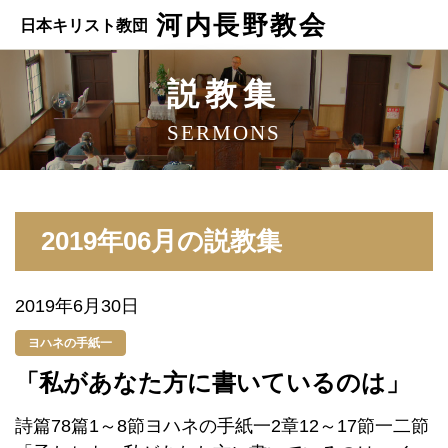
河内長野教会
日本キリスト教団
説教集
SERMONS
2019年06月の説教集
2019年6月30日
ヨハネの手紙一
「私があなた方に書いているのは」
詩篇78篇1～8節ヨハネの手紙一2章12～17節一二節