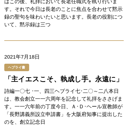
はこの後、礼拝において長老任職式を執り行いま
す。それで今日は長老のことに焦点を合わせて黙示
録の聖句を味わいたいと思います。長老の役割につ
いて、黙示録は三つ
2021年7月18日
ヘブライ書
「主イエスこそ、執成し手。永遠に」
詩編一〇七 ･一、四三ヘブライ七･二〇～二八本日
は、教会創立一一六周年を記念して礼拝をささげま
す。一一六年前の丁度今日、Ａ･Ｄ･ヘール宣教師が
「長野講義所設立申請書」を大阪府知事に提出した
のを、創立記念日