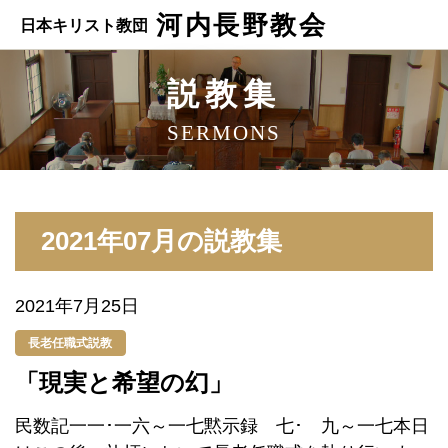
河内長野教会
日本キリスト教団
説教集
SERMONS
2021年07月の説教集
2021年7月25日
長老任職式説教
「現実と希望の幻」
民数記一一･一六～一七黙示録 七･ 九～一七本日