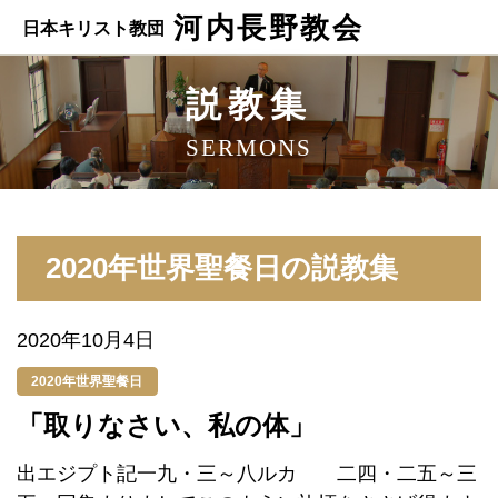
河内長野教会
日本キリスト教団
説教集
SERMONS
2020年世界聖餐日の説教集
2020年10月4日
2020年世界聖餐日
「取りなさい、私の体」
出エジプト記一九・三～八ルカ 二四・二五～三