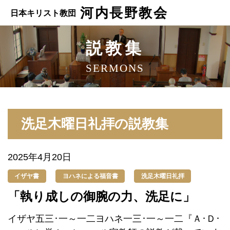
河内長野教会
日本キリスト教団
説教集
SERMONS
洗足木曜日礼拝の説教集
2025年4月20日
イザヤ書
ヨハネによる福音書
洗足木曜日礼拝
「執り成しの御腕の力、洗足に」
イザヤ五三･一～一二ヨハネ一三･一～一二『Ａ･Ｄ･