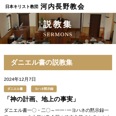
河内長野教会
日本キリスト教団
説教集
SERMONS
ダニエル書の説教集
2024年12月7日
ダニエル書
ヨハネ黙示録
「神の計画、地上の事実」
ダニエル書一〇・二〇～一一･一ヨハネの黙示録一