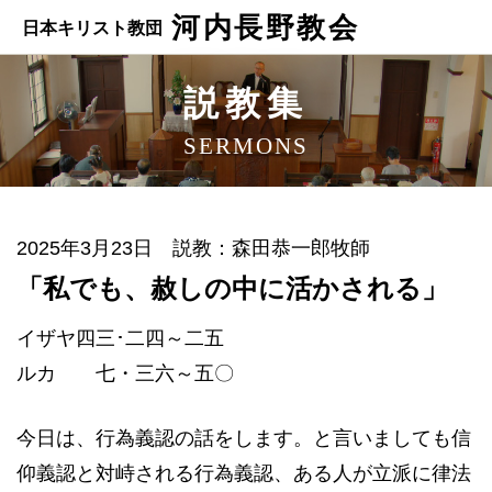
河内長野教会
日本キリスト教団
説教集
SERMONS
2025年3月23日 説教：森田恭一郎牧師
「私でも、赦しの中に活かされる」
イザヤ四三･二四～二五
ルカ 七・三六～五〇
今日は、行為義認の話をします。と言いましても信
仰義認と対峙される行為義認、ある人が立派に律法