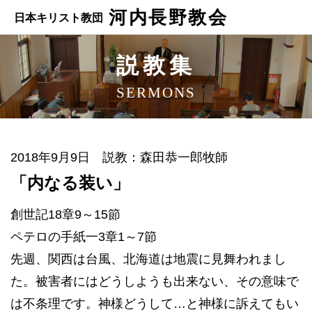
河内長野教会
日本キリスト教団
説教集
SERMONS
2018年9月9日 説教：森田恭一郎牧師
「内なる装い」
創世記18章9～15節
ペテロの手紙一3章1～7節
先週、関西は台風、北海道は地震に見舞われまし
た。被害者にはどうしようも出来ない、その意味で
は不条理です。神様どうして…と神様に訴えてもい